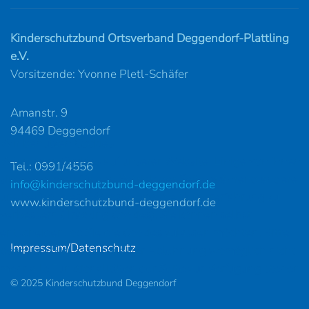
Kinderschutzbund Ortsverband Deggendorf-Plattling
e.V.
Vorsitzende: Yvonne Pletl-Schäfer
Amanstr. 9
94469 Deggendorf
Wir benutzen Cookies
Wir nutzen Cookies auf unserer Website. Einige von ihnen
Tel.: 0991/4556
sind essenziell für den Betrieb der Seite, während andere
info@kinderschutzbund-deggendorf.de
uns helfen, diese Website und die Nutzererfahrung zu
www.kinderschutzbund-deggendorf.de
verbessern (Tracking Cookies). Sie können selbst
entscheiden, ob Sie die Cookies zulassen möchten. Bitte
Impressum/Datenschutz
beachten Sie, dass bei einer Ablehnung womöglich nicht
mehr alle Funktionalitäten der Seite zur Verfügung stehen.
© 2025 Kinderschutzbund Deggendorf